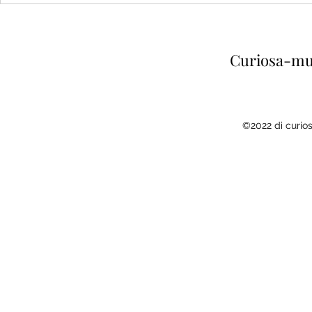
innamorato
Curiosa-mus
©2022 di curio