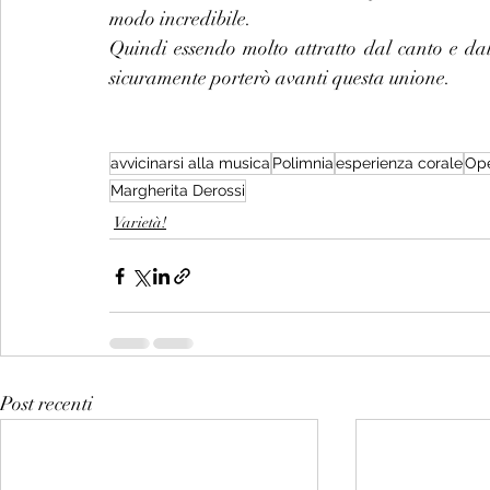
modo incredibile.
Quindi essendo molto attratto dal canto e dal
sicuramente porterò avanti questa unione.
avvicinarsi alla musica
Polimnia
esperienza corale
Op
Margherita Derossi
Varietà!
Post recenti